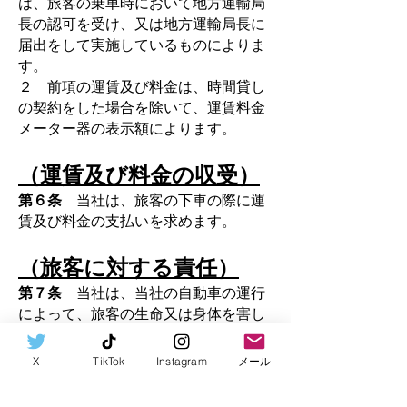
は、旅客の乗車時において地方運輸局
長の認可を受け、又は地方運輸局長に
届出をして実施しているものによりま
す。
２ 前項の運賃及び料金は、時間貸し
の契約をした場合を除いて、運賃料金
メーター器の表示額によります。
（運賃及び料金の収受）
第６条
当社は、旅客の下車の際に運
賃及び料金の支払いを求めます。
（旅客に対する責任）
第７条
当社は、当社の自動車の運行
によって、旅客の生命又は身体を害し
たときは、これによって生じた損害を
賠償する責に任じます。ただし、当社
X
TikTok
Instagram
メール
及び当社の係員が自動車の運行に関し
注意を怠らなかったこと、当該旅客又