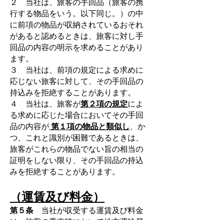
２ 当社は、旅客の手回品（旅客の携
行する物品をいう。以下同じ。）の中
に前項の物品が収納されているおそれ
があると認めるときは、旅客に対し手
回品の内容の明示を求めることがあり
ます。
３ 当社は、前項の規定による求めに
応じない旅客に対して、その手回品の
持込みを拒絶することがあります。
４ 当社は、旅客が
第２項の規定
によ
る求めに応じた場合においてその手回
品の内容が
第１項の物品と類似し
、か
つ、これと識別が困難であるときは、
旅客がこれらの物品でない旨の相当の
証明をしない限り、その手回品の持込
みを拒絶することがあります。
（運賃及び料金）
第５条
当社が収受する運賃及び料金