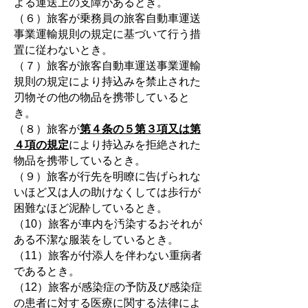
よる運送上の支障があるとき。
（６）旅客が乗務員の旅客自動車運送
事業運輸規則の規定に基づいて行う措
置に従わないとき。
（７）旅客が旅客自動車運送事業運輸
規則の規定により持込みを禁止された
刃物その他の物品を携帯していると
き。
（８）旅客が
第４条の５第３項又は第
４項の規定
により持込みを拒絶された
物品を携帯しているとき。
（９）旅客が行先を明瞭に告げられな
いほど又は人の助けなくしては歩行が
困難なほど泥酔しているとき。
（10）旅客が車内を汚染するおそれが
ある不潔な服装をしているとき。
（11）旅客が付添人を伴わない重病者
であるとき。
（12）旅客が感染症の予防及び感染症
の患者に対する医療に関する法律によ