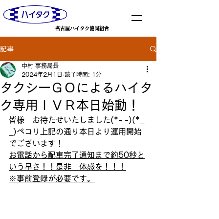
​名古屋ハイタク協同組合
記事
中村 事務局長
2024年2月1日
読了時間: 1分
タクシーＧＯによるハイタ
ク専用ＩＶＲ本日始動！
皆様　お待たせいたしました(*- -)(*_ 
_)ペコリ上記の通り本日より運用開始
でございます！
お電話から配車完了通知まで約50秒と
いう早さ！！是非　体感を！！！
※事前登録が必要です。