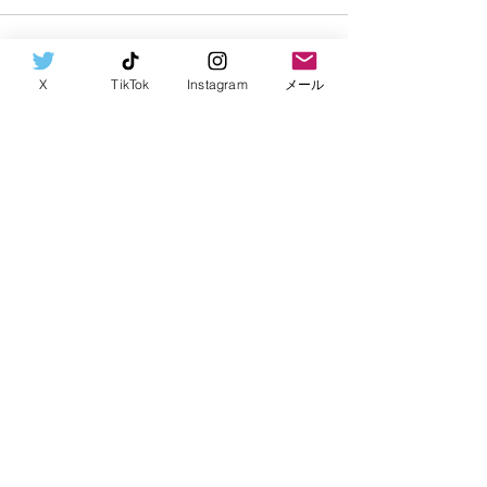
コメント
X
TikTok
Instagram
メール
コメントを追加…
「重要」タクシーチケッ
トのお知らせ
名古屋ハイタク協同組合
マドンナ最新作『
お問い合わせ
配車相談・お褒めの言葉・苦言・ご相談など
記念して、名古
haitaku0207081015@gmail.com
​mail：
クシーが登場！
してくださ
抽選で15名様